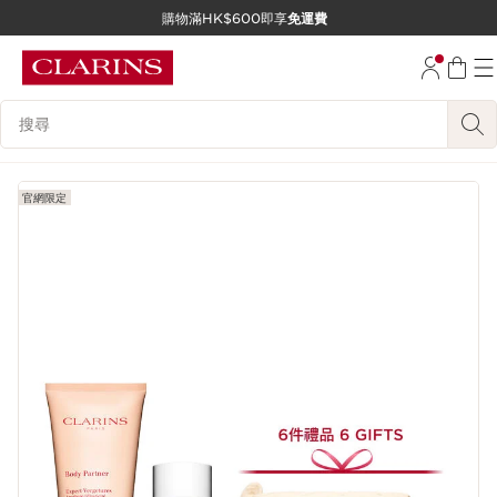
購物滿HK$600即享
免運費
跳至內容
前往頁尾
搜尋內容說明
官網限定