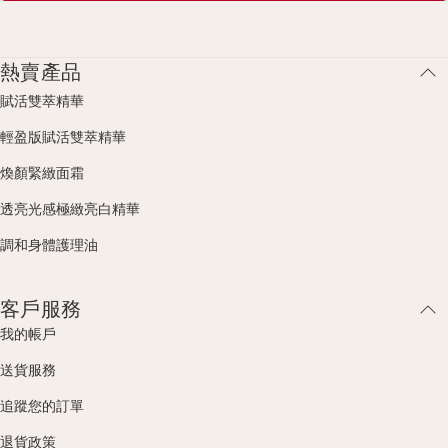
熱賣產品
賦活雙萃精華
輕盈版賦活雙萃精華
煥顏緊緻面霜
透亮光感極緻亮白精華
調和身體護理油
客戶服務
我的帳戶
送貨服務
追蹤您的訂單
退貨政策