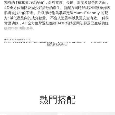
獨有的 [植萃彈力複合物]，針對寬度、長度、深度及顏色四方面，
4D全方位預防及減少妊娠紋的產生。新配方同時舒緩及呵護孕婦因
肌膚被拉扯的不適 。升級版特別為孕婦定製Mum-Friendly 的配
方: 減低產品內的成分數量、 不含人造香料以及更安全有效。 科學
實證功效，4D全方位擊退妊娠紋84% 媽媽認同初起及已生成的妊
娠紋得到明顯改善。
調和身體護理油:
護理油以100%純植物萃取研製，配方融合了迷迭香、天竺葵和薄
顯示更多內容
荷精油，讓肌膚更緊緻有彈性，減少妊娠紋的出現。榛果油極為滋
潤，讓肌膚如絲緞般柔軟。香氣帶來身心靈的愉悅享受。不留污
跡。
*90% 孕婦認同肌膚彈性有改善，讓繃緊肌膚得到舒緩
***滿意度調查結果 - 75名年輕媽媽 - 分娩後使用30日
**滿意度調查結果 - 73名孕婦 - 使用30日
熱門搭配