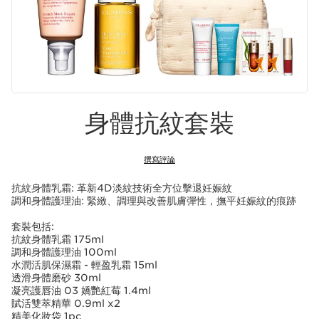
身體抗紋套裝
撰寫評論
抗紋身體乳霜: 革新4D淡紋技術全方位擊退妊娠紋
調和身體護理油: 緊緻、調理與改善肌膚彈性，撫平妊娠紋的痕跡
套裝包括:
抗紋身體乳霜 175ml
調和身體護理油 100ml
水潤活肌保濕霜 - 輕盈乳霜 15ml
透滑身體磨砂 30ml
凝亮護唇油 03 嬌艷紅莓 1.4ml
賦活雙萃精華 0.9ml x2
精美化妝袋 1pc