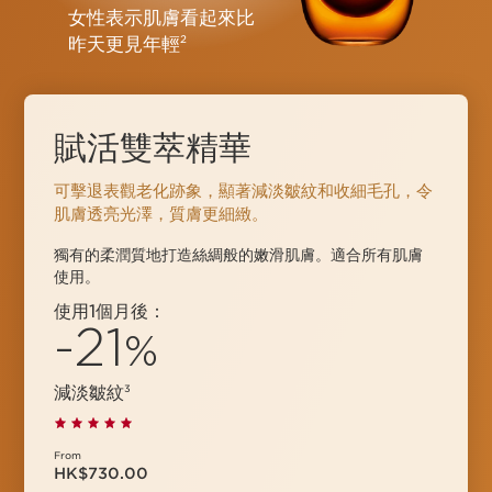
女性表示肌膚看起來比
昨天更見年輕
2
賦活雙萃精華
可擊退表觀老化跡象，顯著減淡皺紋和收細毛孔，令
肌膚透亮光澤，質膚更⁠細⁠緻。
獨有的柔潤質地打造絲綢般的嫩滑肌膚。適合所有肌膚
使用。
使用1個月後：
-21
%
減淡皺紋
3
From
HK$730.00