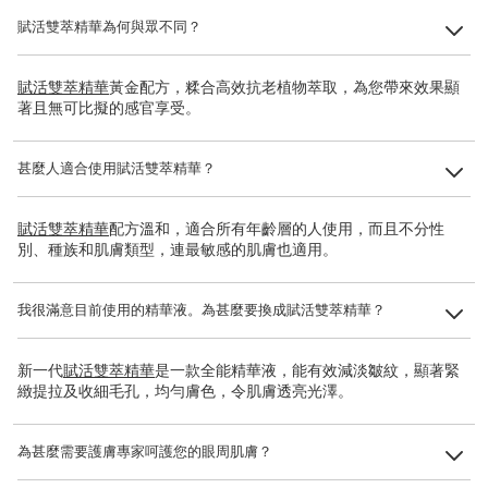
賦活雙萃精華為何與眾不同？
賦活雙萃精華
黃金配方，糅合高效抗老植物萃取，為您帶來效果顯
著且無可比擬的感官享受。
甚麼人適合使用賦活雙萃精華？
賦活雙萃精華
配方溫和，適合所有年齡層的人使用，而且不分性
別、種族和肌膚類型，連最敏感的肌膚也適用。
我很滿意目前使用的精華液。為甚麼要換成賦活雙萃精華？
新一代
賦活雙萃精華
是一款全能精華液，能有效減淡皺紋，顯著緊
緻提拉及收細毛孔，均勻膚色，令肌膚透亮光澤。
為甚麼需要護膚專家呵護您的眼周肌膚？