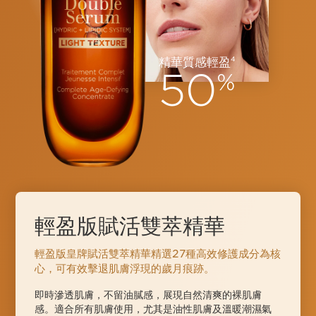
精華質感輕盈
4
50
%
輕盈版賦活雙萃精華
輕盈版皇牌賦活雙萃精華精選27種高效修護成分為核
心，可有效擊退肌膚浮現的歲月痕跡。
即時滲透肌膚，不留油膩感，展現自然清爽的裸肌膚
感。適合所有肌膚使用，尤其是油性肌膚及溫暖潮濕氣