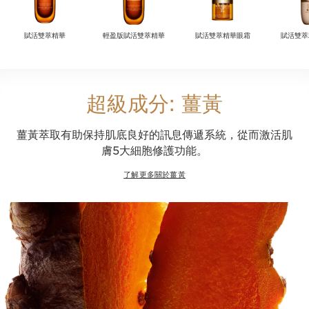
賦活雙萃精華
輕盈版賦活雙萃精華
賦活雙萃精華眼霜
賦活雙萃
超級成分: 薑黃
薑黃萃取有助保持肌底良好的訊息傳遞系統，從而激活肌
膚5大細胞修護功能。
了解更多關於薑黃