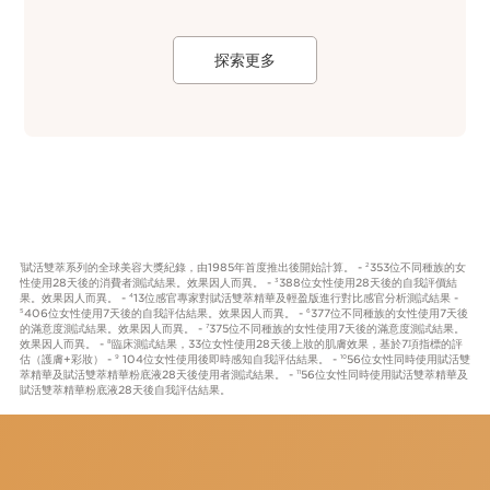
探索更多
賦活雙萃系列的全球美容大獎紀錄，由1985年首度推出後開始計算。 -
353位不同種族的女
1
2
性使用28天後的消費者測試結果。效果因人而異。 -
388位女性使用28天後的自我評價結
3
果。效果因人而異。 -
13位感官專家對賦活雙萃精華及輕盈版進行對比感官分析測試結果 -
4
406位女性使用7天後的自我評估結果。效果因人而異。 -
377位不同種族的女性使用7天後
5
6
的滿意度測試結果。效果因人而異。 -
375位不同種族的女性使用7天後的滿意度測試結果。
7
效果因人而異。 -
臨床測試結果，33位女性使用28天後上妝的肌膚效果，基於7項指標的評
8
估（護膚+彩妝） -
104位女性使用後即時感知自我評估結果。 -
56位女性同時使用賦活雙
9
10
萃精華及賦活雙萃精華粉底液28天後使用者測試結果。 -
56位女性同時使用賦活雙萃精華及
11
賦活雙萃精華粉底液28天後自我評估結果。