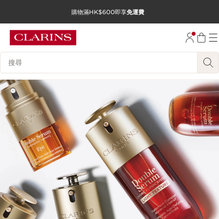
購物滿HK$600即享
免運費
跳至內容
前往頁尾
搜尋內容說明