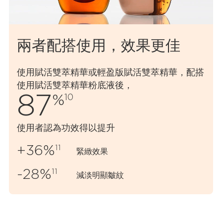
兩者配搭使用，效⁠果⁠更⁠佳
使用賦活雙萃精華或輕盈版賦活雙萃精華，配搭
使用賦活雙萃精華粉底液後，
87
%
10
使用者認為功效得以提升
11
+36
%
緊緻效果
11
-28
%
減淡明顯皺紋