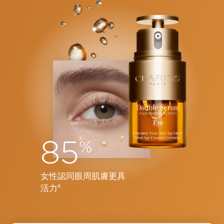
85
%
女性認同眼周肌膚更具
活力
6