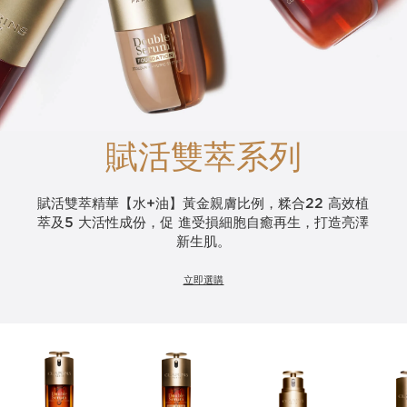
賦活雙萃系列
賦活雙萃精華【水+油】黃金親膚比例，糅合22 高效植
萃及5 大活性成份，促 進受損細胞自癒再生，打造亮澤
新生肌。
立即選購