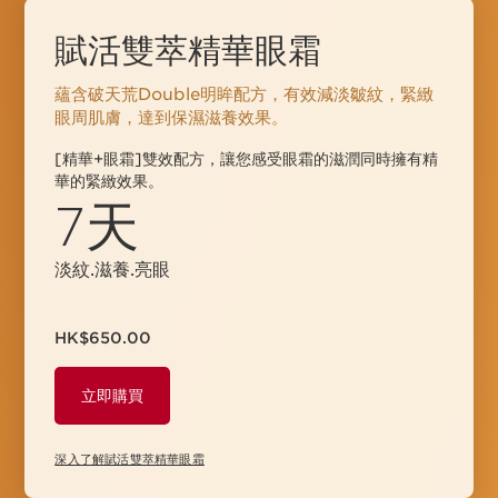
賦活雙萃精華眼霜
蘊含破天荒Double明眸配方，有效減淡皺紋，緊緻
眼周肌膚，達到保濕滋養⁠效⁠果。
[精華+眼霜]雙效配方，讓您感受眼霜的滋潤同時擁有精
華的緊緻⁠效⁠果。
7天
淡紋.滋養.亮眼
HK$650.00
立即購買
深入了解賦活雙萃精華眼霜