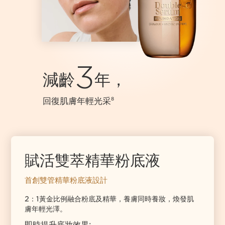
3
減齡
年，
回復肌膚年輕光采
8
賦活雙萃精華粉底液
首創雙管精華粉底液設計
2：1黃金比例融合粉底及精華，養膚同時養妝，煥發肌
膚年輕⁠光⁠澤。
即時提升底妝效果: