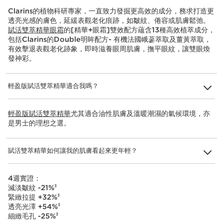
Clarins的植物科研專家，一直致力發掘更高效的成分，務求打造更
透亮光感的膚色，延緩表觀老化痕跡，如皺紋、倦容或肌膚鬆弛。
賦活雙萃精華眼霜
的[精華+眼霜]雙效配方蘊含13種高效植萃成分，
包括Clarins的Double明眸配方- 有機法國峨蔘萃取及薑黃萃取，
有效擊退表觀老化跡象，即時滋養眼周肌膚，撫平眼紋，讓雙眼煥
發神彩。
輕盈版賦活雙萃精華適合我嗎？
輕盈版賦活雙萃精華
尤其適合油性肌膚及溫暖潮濕的氣候環境，亦
是男士的理想之選。
賦活雙萃精華如何讓我的肌膚看起來更年輕？
4週實證：
減淡皺紋 -21%
3
緊緻拉提 +32%
3
透亮光澤 +54%
3
細緻毛孔 -25%
3