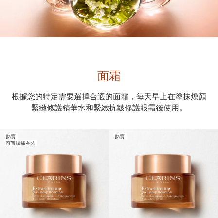
面霜
根據您的特定需要選擇合適的面霜，每天早上在塗抹
煥顏
緊緻修護精華水
和
緊緻抗皺修護眼霜
後使用。
熱賣
熱賣
可選購補充裝