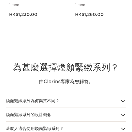
1 item
1 item
現在價格HK$1,230.00
現在價格HK$1,260.00
HK$1,230.00
HK$1,260.00
為甚麼選擇煥顏緊緻系列？
由Clarins專家為您解答。
煥顏緊緻系列為何與眾不同？
煥顏緊緻系列的設計概念
Clarins煥顏緊緻系列
運用 [Collagen]3膠原三重煥活科技，加入膠原多肽、
山核桃精萃和有機地膽草萃取成分。 山核桃精萃能提升膠原蛋白生成，對抗
焦氨化（carbamylation）現象。
Clarins煥顏緊緻面霜
及
晚霜
可改善膠原蛋
甚麼人適合使用煥顏緊緻系列？
Clarins煥顏緊緻系列
的主要成分能促進膠原蛋白生成，擊退顯著的膠
白的結構，提升肌膚緊緻度，減淡皺紋，恢復肌膚飽滿彈性。