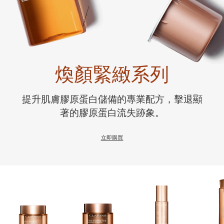
煥顏緊緻系列
提升肌膚膠原蛋白儲備的專業配方，擊退顯
著的膠原蛋白流失跡象。
立即購買