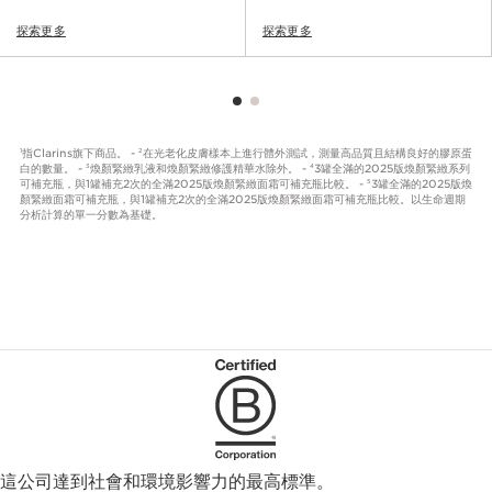
探索更多
探索更多
指Clarins旗下商品。 -
在光老化皮膚樣本上進行體外測試，測量高品質且結構良好的膠原蛋
1
2
白的數量。 -
煥顏緊緻乳液和煥顏緊緻修護精華水除外。 -
3罐全滿的2025版煥顏緊緻系列
3
4
可補充瓶，與1罐補充2次的全滿2025版煥顏緊緻面霜可補充瓶比較。 -
3罐全滿的2025版煥
5
顏緊緻面霜可補充瓶，與1罐補充2次的全滿2025版煥顏緊緻面霜可補充瓶比較。以生命週期
分析計算的單一分數為基礎。
這公司達到社會和環境影響力的最高標準。