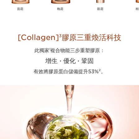
面霜
晚霜
眼霜
精
[Collagen]
膠原三重煥活科技
3
此獨家
複合物能三步重塑膠原：
1
增生 · 優化 · 鞏固
有效將膠原蛋白儲備提升53%²。