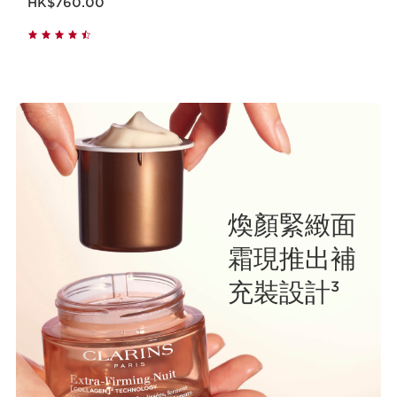
HK$760.00
煥顏緊緻面
霜現推出補
充裝設計
3