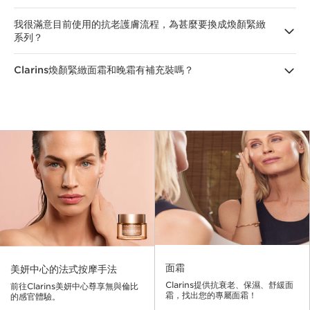
原蛋白流失跡象。牛油果胜肽能讓肌膚在睡眠期間賦活再生，結合膠原
多肽和山核桃精萃，能重塑膠原，並減輕焦氨化（carbamylation）
我很滿意目前使用的抗老護膚流程，為甚麼要換成煥顏緊緻
Clarins全新煥顏緊緻系列
專為40歲或以上的人設計，能改善皺紋、肌
現象，避免肌膚加速老化。雙效功用能改善膚質，顯著延緩肌膚的衰老
系列？
膚鬆弛、水分流失等衰老痕跡。此系列效果顯著，幫助熟齡肌膚保持健
痕跡。
康活力，適合追求科研實證成分精準改善肌膚問題的人。
Clarins煥顏緊緻面霜和晚霜有補充裝嗎？
此系列經實證能提升53%²肌膚膠原蛋白儲備，轉用煥顏緊緻系列能透
過尖端護膚科研技術精準改善衰老痕跡。
有，Clarins新一代
煥顏緊緻面霜
及
煥顏緊緻晚霜
推出了替換式補充
裝，履行Clarins對降低環境影響的承諾。只要購買所需產品的補充
裝，就能放入原本的容器進行替換，減少對環境的影響，包括減少
4
5
5
67%
的玻璃、42%
的紙盒以及40%
的塑膠用量。
面霜
美妍中心的法式按摩手法
Clarins提供抗衰老、保濕、舒緩面
前往Clarins美妍中心尊享無與倫比
霜，找出您的專屬面霜！
的感官體驗。