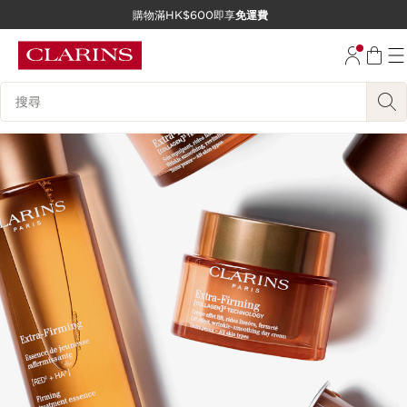
購物滿HK$600即享
免運費
跳至內容
前往頁尾
搜尋內容說明