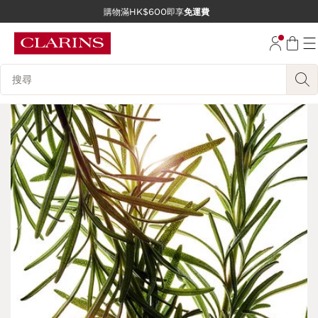
購物滿HK$600即享
免運費
跳至內容
前往頁尾
搜尋內容說明