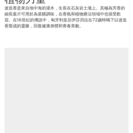
迷迭香是來自地中海的灌木，生長在石灰岩土壤上。其極為芳香的
細長葉片可用於為菜餚調味，在香氛和植物療法領域中也很受歡
迎。在16世紀的傳說中，匈牙利皇后伊莎貝拉在72歲時喝下以迷迭
香製成的靈藥，回復健康身體和青春美貌。