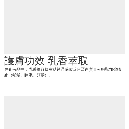
護膚功效 乳香萃取
在化妝品中，乳香提取物有助於通過改善角蛋白質量來明顯加強纖
維（鬍鬚、睫毛、頭髮）。