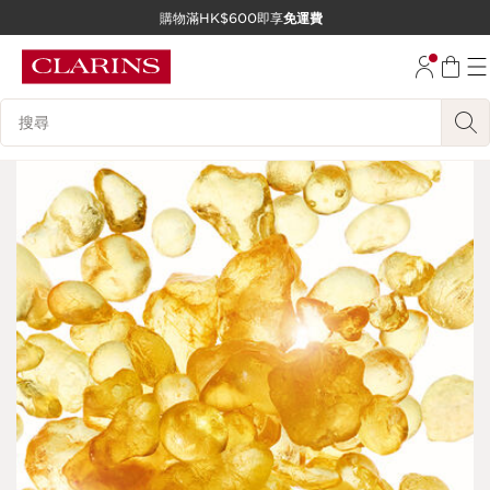
購物滿HK$600即享
免運費
跳至內容
前往頁尾
搜尋內容說明