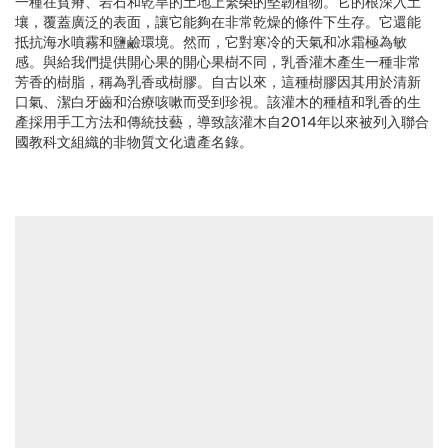
一種在貧瘠、岩石和乾旱的土地上繁榮的堅韌植物。它的根深入土
壤，覆蓋廣泛的表面，讓它能夠在非常乾燥的條件下生存。它還能
抵抗海水噴霧和鹽鹼環境。然而，它對寒冷的天氣和冰霜極為敏
感。與給我們提供開心果的開心果樹不同，乳香灌木產生一種非常
芳香的樹脂，稱為乳香或樹膠。自古以來，這種樹膠因其用於清新
口氣、潔白牙齒和治療咳嗽而受到珍視。該灌木的種植和乳香的生
產採用手工方法和傳統技藝，導致該灌木自2014年以來被列入聯合
國教科文組織的非物質文化遺產名錄。