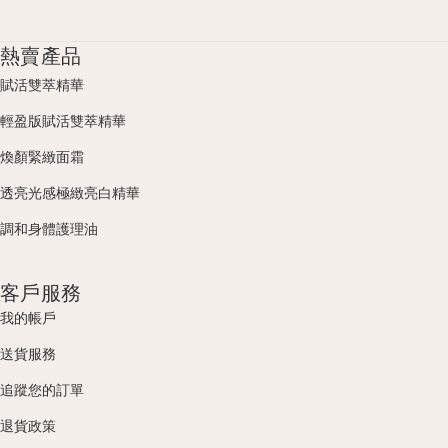
熱賣產品
賦活雙萃精華
輕盈版賦活雙萃精華
煥顏緊緻面霜
透亮光感極緻亮白精華
調和身體護理油
客戶服務
我的帳戶
送貨服務
追蹤您的訂單
退貨政策