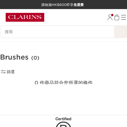
購物滿HK$600即享
免運費
跳至內容
前往頁尾
搜尋內容說明
Brushes
(0)
篩選
0 件商品符合您所選的條件
重新選擇