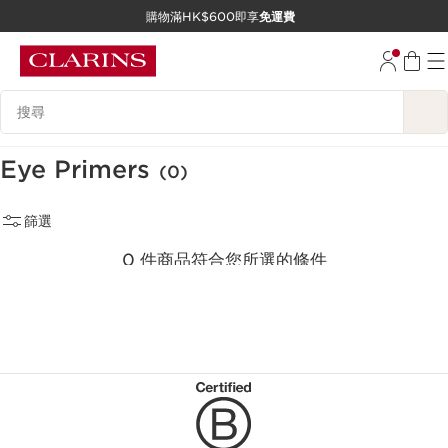
購物滿HK$600即享
免運費
跳至內容
前往頁尾
搜尋內容說明
Eye Primers
(0)
篩選
0 件商品符合您所選的條件
重新選擇