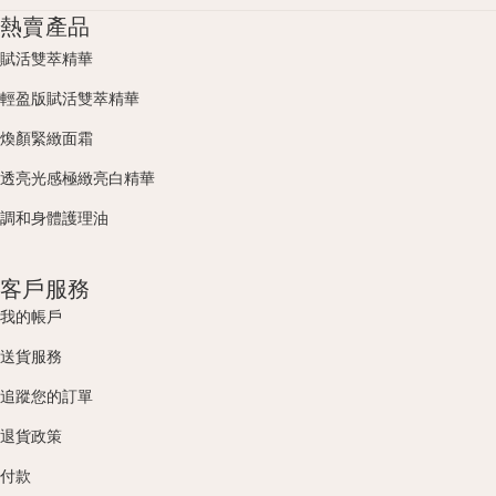
熱賣產品
賦活雙萃精華
輕盈版賦活雙萃精華
煥顏緊緻面霜
透亮光感極緻亮白精華
調和身體護理油
客戶服務
我的帳戶
送貨服務
追蹤您的訂單
退貨政策
付款