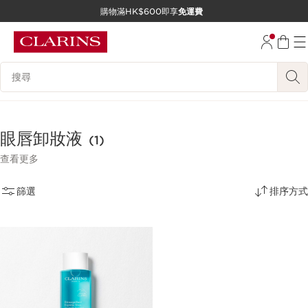
購物滿HK$600即享
免運費
跳至內容
前往頁尾
搜尋內容說明
眼唇卸妝液
(1)
查看更多
篩選
排序方式