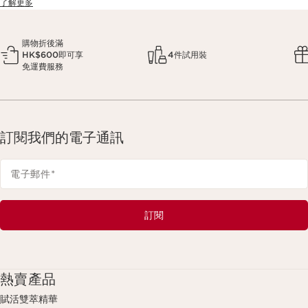
了解更多
購物折後滿
HK$600即可享
4件試用裝
免運費服務
訂閱我們的電子通訊
電子郵件
*
訂閱
熱賣產品
賦活雙萃精華