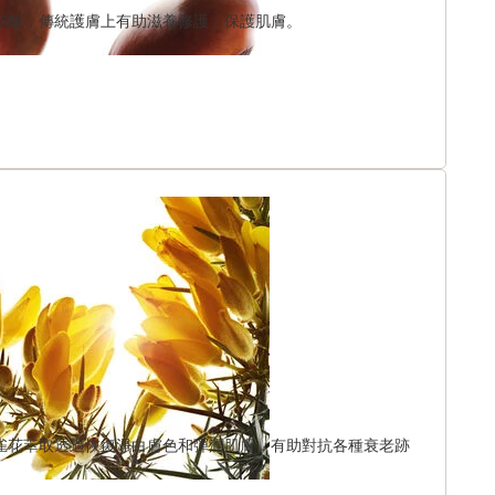
肪酸，傳統護膚上有助滋養修護，保護肌膚。
雀花萃取透過恢復淨白膚色和彈潤肌膚，有助對抗各種衰老跡