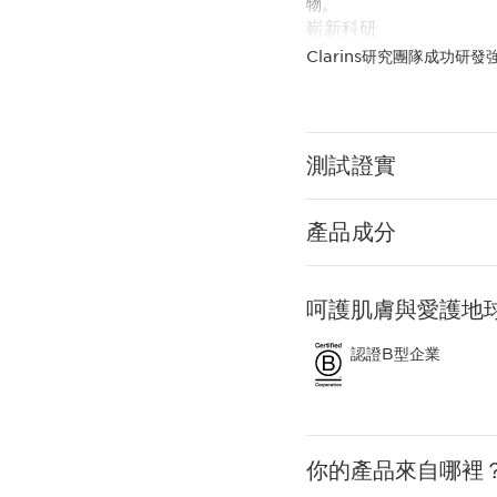
物。
嶄新科研
Clarins研究團隊成功
業知識，成果超卓顯著：以
展現全方位抗衰老功效。
Clarins Plus
為了全天候好好保護肌膚以
測試證實
功效的有機乳木果油。
產品成分
呵護肌膚與愛護地
認證B型企業
你的產品來自哪裡