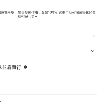
研發強效雙萃取，加倍發揮作用，凝聚18年研究更年期荷爾蒙變化的專
顯示更多內容
有機哈倫加那萃取，首次與全新抗鬆弛有機金雀花萃取相互結合，
抵禦外在環境侵害，其配方富含保護肌膚的植物性角鯊烷和具滋潤
球並肩而行
？