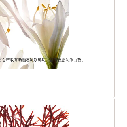
百合萃取有助顯著減淡黑斑，讓膚色更勻淨白皙。