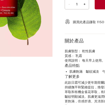
-
1
+
查看購物車
購買此產品賺取
1150
關於產品
肌膚類型：
乾性肌膚
質感：
乳霜
使用說明：
每天早上使用
產品特點
肌膚飽滿 皺紋減淡 勻
了解更多
此款日霜可減少更年期荷爾
持續撫平和緊緻提拉，煥發
萃取和有機金雀花萃取，有
皺紋明顯減淡。肌膚更滋潤
更飽滿，倍感舒適。其清新