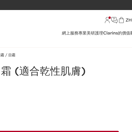
語言
ZH
網上服務
專業美研護理
Clarins的價值
面霜
日霜
霜 (適合乾性肌膚)