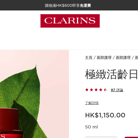
購物滿HK$600即享
免運費
主頁
面部護理
面部護理
極緻活齡日
87 評論
了解詳情
現在價格HK$1,150.00
HK$1,150.00
50 ml