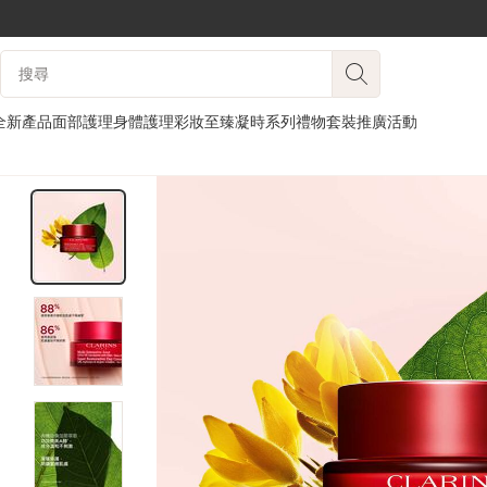
跳至內容
搜尋內容說明
前往頁尾
全新產品
面部護理
身體護理
彩妝
至臻凝時系列
禮物套裝
推廣活動