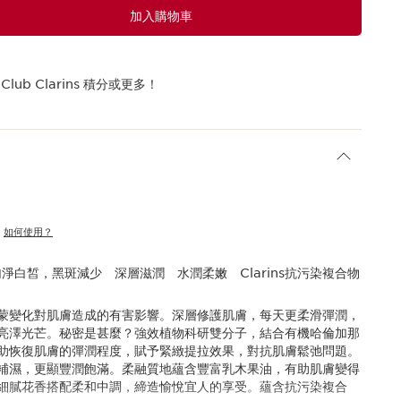
加入購物車
Club Clarins 積分或更多！
。
如何使用？
淨白皙，黑斑減少 深層滋潤 水潤柔嫩 Clarins抗污染複合物
蒙變化對肌膚造成的有害影響。深層修護肌膚，每天更柔滑彈潤，
亮澤光芒。秘密是甚麼？強效植物科研雙分子，結合有機哈倫加那
助恢復肌膚的彈潤程度，賦予緊緻提拉效果，對抗肌膚鬆弛問題。
補濕，更顯豐潤飽滿。柔融質地蘊含豐富乳木果油，有助肌膚變得
細膩花香搭配柔和中調，締造愉悅宜人的享受。蘊含抗污染複合