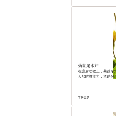
菊苣尾水芹
在護膚功效上，菊苣尾
天然防禦能力，幫助保
了解更多