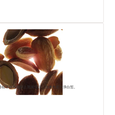
香樹萃取有助防止黑斑浮現，讓膚色更勻淨白皙。