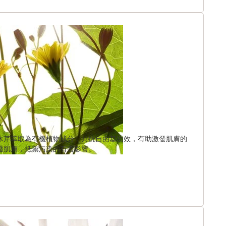
水芹萃取為有機植物成分，具抗自由基功效，有助激發肌膚的
護肌膚，抵禦污染的有害影響。