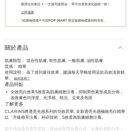
購買任何產品 + 一支凝亮護唇油 ，即可自選果凍化妝鏡一個！
立即選購
*此購物禮遇不可與POP MART 限定版購物禮遇同時享有。
關於產品
肌膚類型：
混合性肌膚, 乾性肌膚, 一般肌膚, 油性肌膚
質感：
精華
使用說明：
為了達到最佳效果，建議每天早晚使用這款高效淡斑精
華。
如何使用？
產品特點
全效亮白效果5維度為肌膚細胞注養，抑制黑色素形成及分佈，
改善膚色均淨度、光澤感、暗沉、去黃及色斑
了解更多
CLARINS將透亮光感系列的功效昇華, 全新透亮光感極緻亮白精華
以「升級植萃注養」科硏技術，5維度為肌膚細胞注養。
當中成份蘊含紫茶萃取，有效改善黑色素分佈，令膚色更顯勻淨，