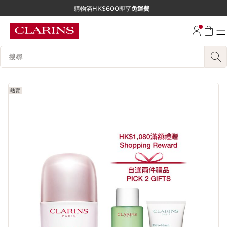
購物滿HK$600即享
免運費
跳至內容
前往頁尾
搜尋內容說明
熱賣