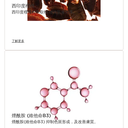
西印度櫻桃
西印度櫻桃籽萃取物 增強肌膚光澤。
了解更多
煙酰胺 (維他命B3)
煙酰胺(維他命B3) 抑制色斑形成，及改善膚質。