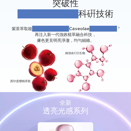
突破性
科硏技術
「升級植萃注養」
紫茶萃取能
有效增加細胞膜上的
Caveolae
細微坑洞130%
3
再注入新一代強效植萃融合科技，
膚色更見明亮淨澈，均勻細緻。
維他命C衍生物
西印度櫻桃萃取
全新
透亮光感系列