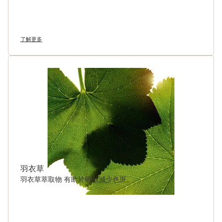
了解更多
羽衣草
羽衣草萃取物 有助於明顯減少色斑。