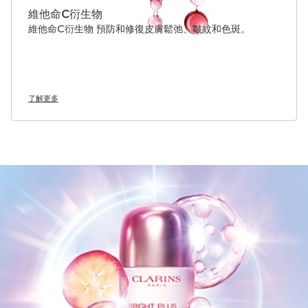
維他命C衍生物
維他命C衍生物 預防和修復皮膚鬆弛、皺紋和色斑。
了解更多