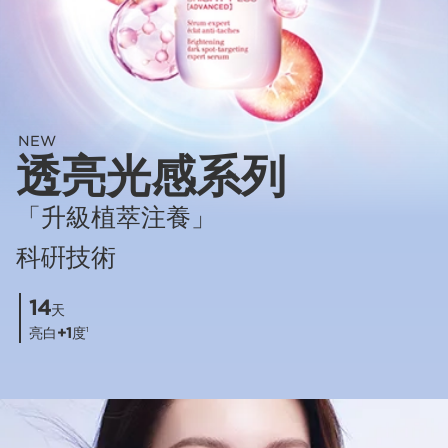
NEW
透亮光感系列
「升級植萃注養」
科硏技術
14
天
亮白
+1
度
1