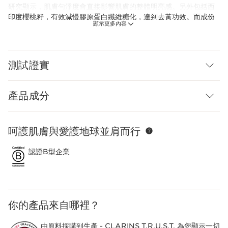
研究顯示，肌膚勻淨度會直接影響肌膚的整體明亮感。另外包括西
印度櫻桃籽，有效減慢膠原蛋白纖維糖化，達到去黃功效。而成份
顯示更多內容
亦包含煙酰胺 (維他命B3)及維他命C衍生物，有效抑制及阻止黑色
素形成，改善暗啞，同時有效減淡色斑, 提亮膚色 ，輕鬆打造自帶
光圈透亮肌！適合任何膚質，連最脆弱的肌膚也適用。
測試證實
小貼士：建議搭配使用Clarins透亮光感淡斑亮肌水和乳液,，獲得
最佳效果，打造健康光澤。
嶄新科研
產品成分
CLARINS最新科研「升級植萃注養」 蘊含紫茶萃取，測試證實，
有效增加細胞膜上的Caveolae細微坑洞130%*，改善黑色素分
佈，令膚色更顯勻淨。
呵護肌膚與愛護地球並肩而行
跳至內容
*對黑色素細胞進行體外測試。
Clarins Plus
認證B型企業
蘊含兩種超強注氧植物萃取，讓肌膚能更好地「呼吸」，綻放透亮
光感。
你的產品來自哪裡？
由原料採購到生產 -
CLARINS T.R.U.S.T.
為您顯示一切