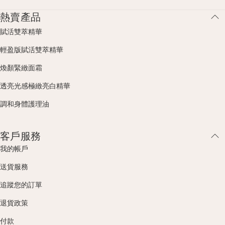
熱賣產品
賦活雙萃精華
輕盈版賦活雙萃精華
煥顏緊緻面霜
透亮光感極緻亮白精華
調和身體護理油
客戶服務
我的帳戶
送貨服務
追蹤您的訂單
退貨政策
付款