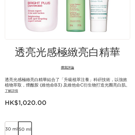
透亮光感極緻亮白精華
撰寫評論
透亮光感極緻亮白精華結合了「升級植萃注養」科硏技術，以強效
植物萃取，煙酰胺 (維他命B3) 及維他命C衍生物打造光圈亮白肌。
了解詳情
現在價格HK$1,020.00
HK$1,020.00
30 ml
50 ml