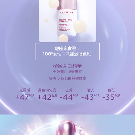
經臨床實證：
100
女性同意能減淡色斑
%
4
極緻亮白精華
全效亮白淡斑專家
解決
5
個亮白關鍵維度
光澤感
膚色均勻度
去黃
暗沉
色斑
+47
+42
-44
-43
-35
%5
%5
%5
%5
%5