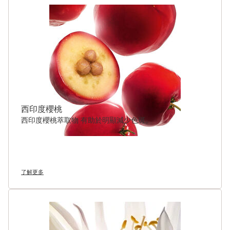
西印度櫻桃
西印度櫻桃萃取物 有助於明顯減少色斑。
了解更多