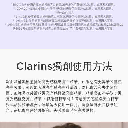
100位女性使用透亮光感極緻亮白精華28天後的消費者測試結果。效果因⁠人⁠而⁠異。
1
100名20-45歲的中國女性使用7天及14天後的自我評估結果。效果因人而異。
2
體外成分測試
3
34位女性使用透亮光感極緻亮白精華56天後的臨床測試結果。效果因人而異。
4
100位女性使用透亮光感極緻亮白精華28天後的自我評價結果。效果因人而異。
5
100位女性連續使用產品56天後（第1天到28天每日使用透亮光感極緻亮白精華2次以及第29
6
天到56天每日使用透亮光感亮白精華液2次）的消費者測試結果。效果因人而異。
Clarins獨創使用方法
潔面及補濕後塗抹透亮光感極緻亮白精華。如果想有更昇華的整體
亮白效果，可以加入透亮光感亮白精華液，為肌膚溫和去走角質
層，加強吸收後續的透亮光感極緻亮白精華。精華疊加小秘訣：透
亮光感極緻亮白精華 + 賦活雙精華將 1 滴透亮光感極緻亮白精華
與賦活雙精華混合，連續每天使用一個月。這款皇牌美白修護組
合，是肌膚急需額外提亮、去黃美白時的完美選擇。