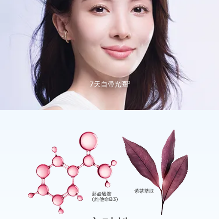
7天自帶光圈
2
紫茶萃取
菸鹼醯胺
(⁠維⁠他命B3)