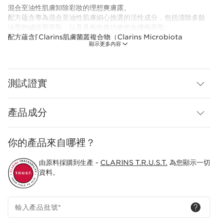
混合至油性肌膚卸除彩妝的理想爽膚露。
配方蘊含專為混合至油性肌膚細心挑選的活性成分，包括清除多餘
油脂的繡線菊萃取，以及具有收斂功效的金縷梅萃取。
配方蘊含[Clarins肌膚菌叢複合物（Clarins Microbiota
顯示更多內容
Complex）]，結合藏紅花多酚和海洋益生元，有助維持肌膚菌叢
的平衡狀態。
為了減少環境足跡，Clarins重新設計產品，採用更環保的瓶身和輕
測試證實
盈外罐。此外，此產品更首次採用全新環保補充包裝。
嶄新科研
Clarins肌膚菌叢複合物（Clarins Microbiota Complex）
產品成分
結合藏紅花
藏紅花和海洋
益生元，有助維持
你的產品來自哪裡？
肌膚菌叢的平衡狀態。
Clarins Plus
由原料採購到生產 -
CLARINS T.R.U.S.T.
為您顯示一切
爽膚露配方輕盈舒適，為肌膚帶來無比清新的感受。
資料。
輸入產品批號
*