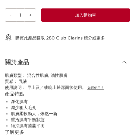
-
1
+
加入購物車
查看購物車
購買此產品賺取
280
Club Clarins 積分或更多！
關於產品
肌膚類型：
混合性肌膚, 油性肌膚
質感：
乳液
使用說明：
早上及／或晚上於潔面後使用。
如何使用？
產品特點
淨化肌膚
減少粗大毛孔
肌膚柔軟動人，煥然一新
重拾肌膚平衡狀態
維持肌膚菌叢平衡
了解更多