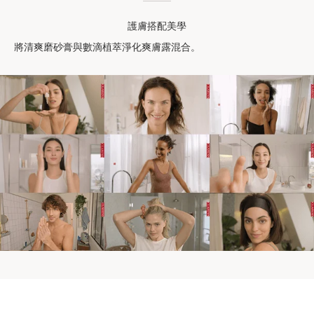
護膚搭配美學
將清爽磨砂膏與數滴植萃淨化爽膚露混合。