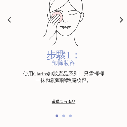
PRE
vet Cleansing Milk
Cleansing Micellar
Total Cleansing 
NEX
Water
VIO
T
HK$280.00
HK$330.00
US
Shop now
Shop now
Shop now
步驟1：
卸除妝容
使用Clarins卸妝產品系列，只需輕輕
一抹就能卸除艷麗妝容。
選購卸妝產品