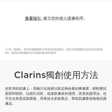
查看指引
, 建立您的個人護膚程序。
*三合一潔面乳、植萃保濕爽膚露(中性至乾性肌適用)、植萃淨化爽膚露(混合至油性肌適
用)、植萃紓緩爽膚露(乾性至敏感肌適用)除外
Clarins獨創使用方法
在乾淨的肌膚上：用兩片化妝棉沾取足夠份量的爽膚露，輕輕擦拭
面部和頸部。以紙巾拭乾，或讓肌膚保持濕潤，再塗抹護理油。也
可在去角質或面膜後，用來抹去多餘產品，幫助肌膚吸收隨後的護
膚品。