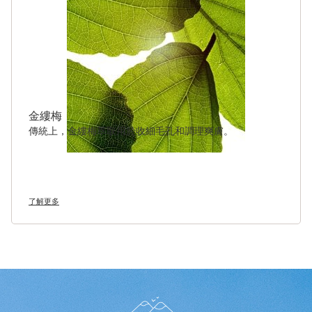
金縷梅
傳統上，金縷梅萃取用於收細毛孔和調理爽膚。
了解更多