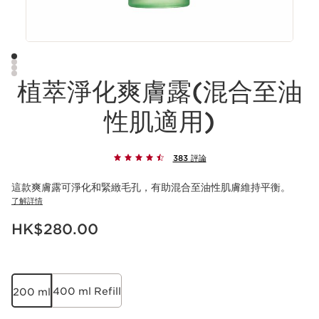
植萃淨化爽膚露(混合至油
性肌適用)
383 評論
這款爽膚露可淨化和緊緻毛孔，有助混合至油性肌膚維持平衡。
了解詳情
現在價格HK$280.00
HK$280.00
400 ml Refill
200 ml