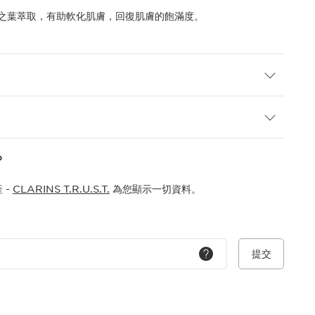
之葉萃取，有助軟化肌膚，回復肌膚的飽滿度。
？
 -
CLARINS T.R.U.S.T.
為您顯示一切資料。
提交