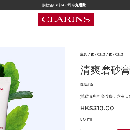
購物滿HK$600即享
免運費
主頁
面部護理
面部護理
清爽磨砂
撰寫評論
質感清爽的磨砂膏，含有天
現在價格HK$310.00
HK$310.00
50 ml