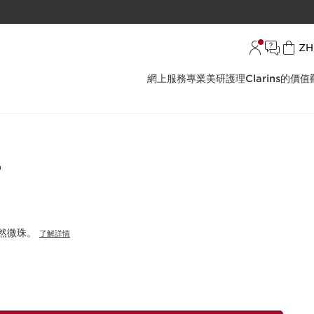
語言
ZH
網上服務
專業美研護理
Clarins的價值
膏
然微珠。
了解詳情