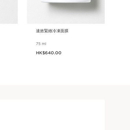
速效緊緻冷凍面膜
抗污
色)
75 ml
50 
現在價格HK$640.00
現在價
HK$640.00
HK
立即購買