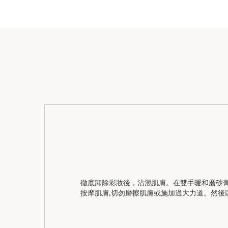
徹底卸除彩妝後，沾濕肌膚。在雙手暖和磨砂膏
按摩肌膚,切勿磨擦肌膚或施加過大力道。然後