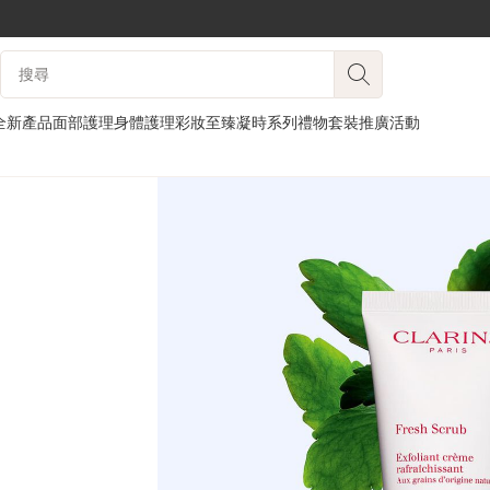
跳至內容
搜尋內容說明
前往頁尾
全新產品
面部護理
身體護理
彩妝
至臻凝時系列
禮物套裝
推廣活動