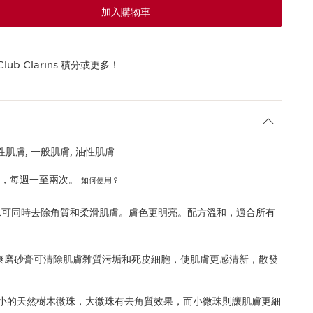
加入購物車
Club Clarins 積分或更多！
性肌膚, 一般肌膚, 油性肌膚
用，每週一至兩次。
如何使用？
珠可同時去除角質和柔滑肌膚。膚色更明亮。配方溫和，適合所有
..清爽磨砂膏可清除肌膚雜質污垢和死皮細胞，使肌膚更感清新，散發
小的天然樹木微珠，大微珠有去角質效果，而小微珠則讓肌膚更細