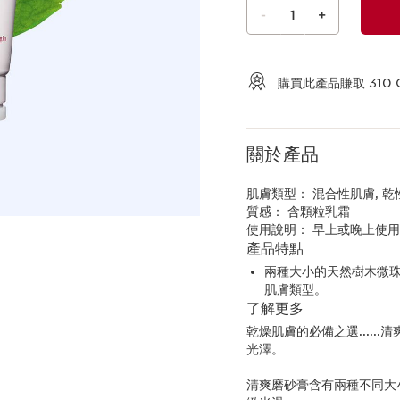
-
1
+
查看購物車
購買此產品賺取
310
關於產品
肌膚類型：
混合性肌膚, 乾
質感：
含顆粒乳霜
使用說明：
早上或晚上使
產品特點
兩種大小的天然樹木微
肌膚類型。
了解更多
乾燥肌膚的必備之選....
光澤。
清爽磨砂膏含有兩種不同大