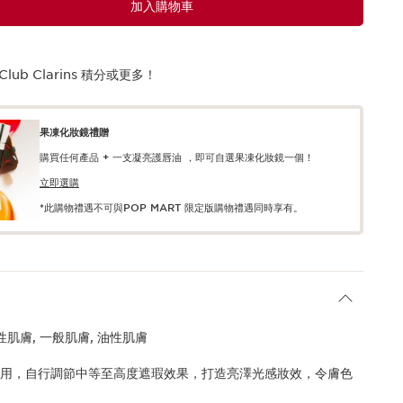
加入購物車
Club Clarins 積分或更多！
果凍化妝鏡禮贈
購買任何產品 + 一支凝亮護唇油 ，即可自選果凍化妝鏡一個！
立即選購
*此購物禮遇不可與POP MART 限定版購物禮遇同時享有。
性肌膚, 一般肌膚, 油性肌膚
用，自行調節中等至高度遮瑕效果，打造亮澤光感妝效，令膚色