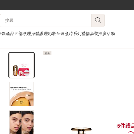
跳至內容
搜尋內容說明
前往頁尾
全新產品
面部護理
身體護理
彩妝
至臻凝時系列
禮物套裝
推廣活動
全新