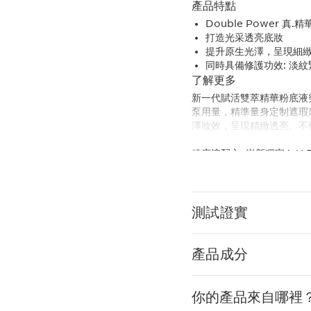
產品特點
Double Power 真.
打造光采透亮底妝
提升原生光澤，呈現細
同時具備修護功效: 淡
了解更多
新一代賦活雙萃精華粉底液
泵用量，精準量身定制遮瑕
澤妝效，呈現精緻透亮、不
粉底液配方: 嶄新獨家A.
精華配方: 木瓜酵素(穩定
這款保濕粉底液運用革新性
測試證實
活性粒子結合植萃成分，有
包裝含有至少38%的循環再
產品成分
*指Clarins旗下商品。
**基於質量平衡的化學循環
你的產品來自哪裡
嶄新科研