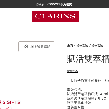
購物滿HK$600即享
免運費
主頁
禮物套裝
禮物套裝
網上試妝體驗
賦活雙萃精
撰寫評論
一抹打造透亮光感妝效，細
套裝包括:
賦活雙萃精華粉底液 30ml
絲滑透薄精華底霜SPF30 PA
護唇美肌旅行裝
舒芙蕾粉撲