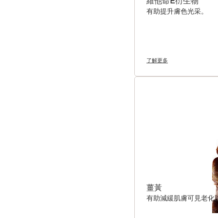
維他命E衍生物
有助提升膚色光采。
了解更多
薑黃
有助減緩肌膚可見老化