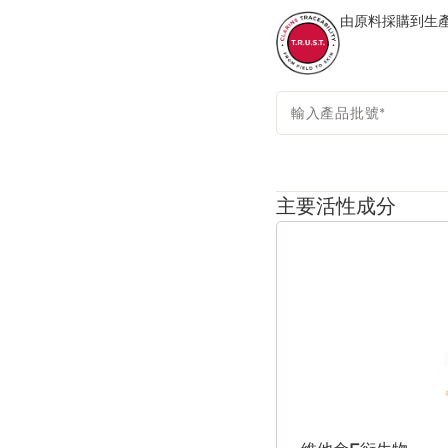
靈感源自賦活雙萃精華的獨
由原料採購到生產
被精密區隔，在按壓瞬間融
功效的同時，比傳統粉底更
Clarins Plus
Clarins運用品牌的護
輸入產品批號
*
Clarins旗下商品。
主要活性成分
跳至內容