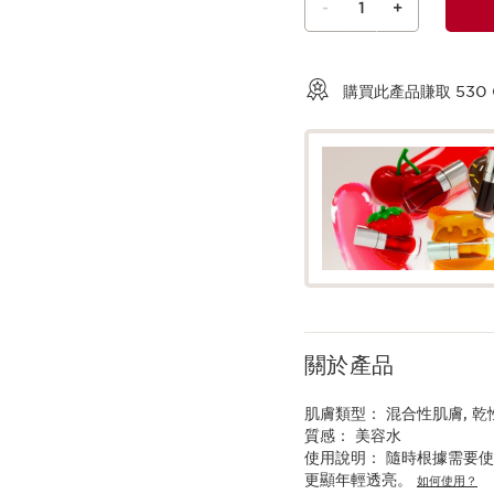
-
1
+
查看購物車
購買此產品賺取
530
關於產品
肌膚類型：
混合性肌膚, 乾
質感：
美容水
使用說明：
隨時根據需要使
更顯年輕透亮。
如何使用？