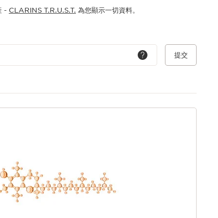
家雙管科技，以2：1黃金比例融合粉底及精華。兩種質地在使用前
 -
CLARINS T.R.U.S.T.
為您顯示一切資料。
合，確保產品活性達至最佳兼容，長效鎖鮮，帶來無與倫比的護膚
完美貼合肌膚。
膚專業知識，將高效植物萃取*融入彩妝，真正成就化妝同時養膚。*指
提交