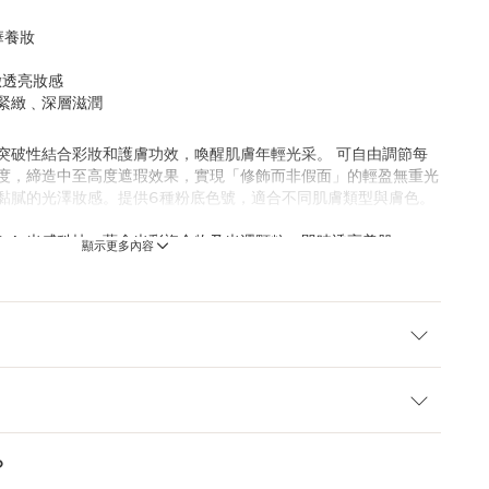
精華養妝
緻透亮妝感
紋緊緻﹑深層滋潤
突破性結合彩妝和護膚功效，喚醒肌膚年輕光采。 可自由調節每
度，締造中至高度遮瑕效果，實現「修飾而非假面」的輕盈無重光
黏膩的光澤妝感。提供6種粉底色號，適合不同肌膚類型與膚色。
U.R.A.光感科技，蘊含光彩複合物及光澤顆粒，即時透亮美肌。
顯示更多內容
型)，溫和去角質，促進肌膚更新，綻放新生自然光澤。
技術，蘊含14種高效活性成分，帶來前所未有的護膚功效*：5種
助恢復肌膚五大修護功能。
造材料**，瓶身採用95%可回收材料製成。
再造材料。
？