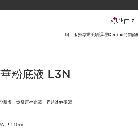
語言
ZH
網上服務
專業美研護理
Clarins的價值
華粉底液 L3N
緻肌膚，煥發原生光澤，同時淡紋保濕。
+++ 10ml